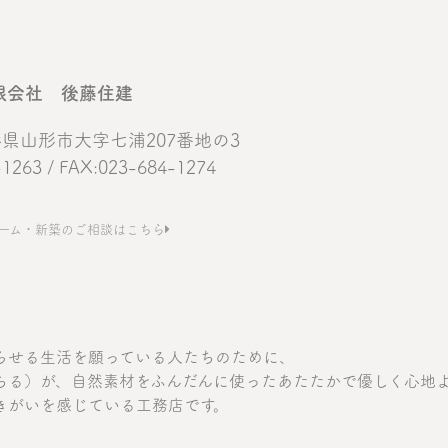
限会社 後藤住建
 山形県山形市大字七浦207番地の3
-1263 / FAX:023-684-1274
ーム・新築のご相談はこちら
らせる生活を願っている人たちのために、
ちる）が、自然素材をふんだんに使ったあたたかで優しく心地
きがいを感じている工務店です。