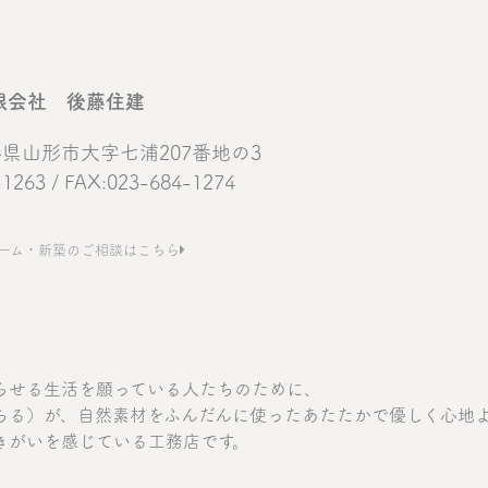
限会社 後藤住建
 山形県山形市大字七浦207番地の3
-1263 / FAX:023-684-1274
ーム・新築のご相談はこちら
らせる生活を願っている人たちのために、
ちる）が、自然素材をふんだんに使ったあたたかで優しく心地
きがいを感じている工務店です。