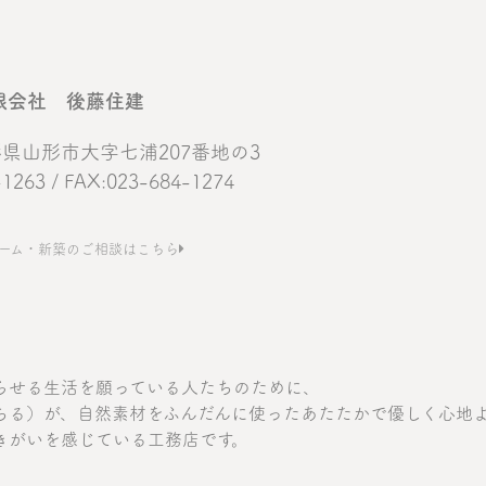
限会社 後藤住建
 山形県山形市大字七浦207番地の3
-1263 / FAX:023-684-1274
ーム・新築のご相談はこちら
らせる生活を願っている人たちのために、
ちる）が、自然素材をふんだんに使ったあたたかで優しく心地
きがいを感じている工務店です。