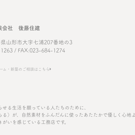
限会社 後藤住建
 山形県山形市大字七浦207番地の3
-1263 / FAX:023-684-1274
ーム・新築のご相談はこちら
らせる生活を願っている人たちのために、
ちる）が、自然素材をふんだんに使ったあたたかで優しく心地
きがいを感じている工務店です。