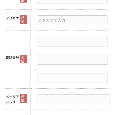
須
必
フリガナ
須
-
必
電話番号
須
-
必
メールア
須
ドレス